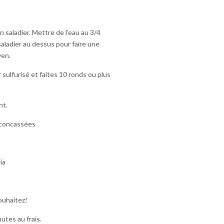
 saladier. Mettre de l'eau au 3/4
saladier au dessus pour faire une
yen.
 sulfurisé et faites 10 ronds ou plus
nt.
s concassées
ia
ouhaitez!
utes au frais.