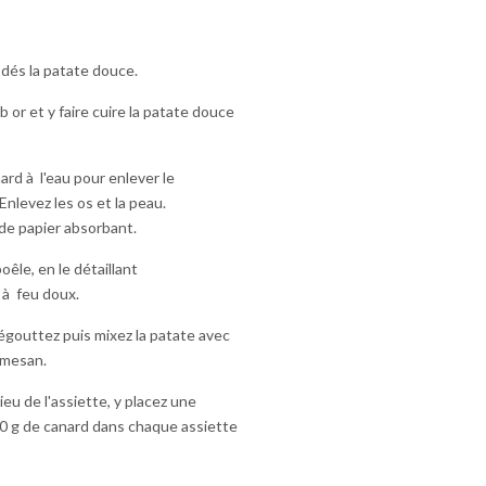
dés la patate douce.
ub or et y faire cuire la patate douce
ard à l'eau pour enlever le
nlevez les os et la peau.
de papier absorbant.
êle, en le détaillant
 à feu doux.
 égouttez puis mixez la patate avec
armesan.
eu de l'assiette, y placez une
60 g de canard dans chaque assiette