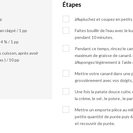
Étapes
pp
à‰pluchez et coupez en petits 
an rà¢pé / 1 pp
Faites bouillir de l'eau avec le k
pendant 10 minutes.
 4 % / 1 pp
Pendant ce temps, rincez le can
s cuisson, après avoir
maximum de graisse de canard. E
as ) / 10 pp
à‰pongez légèrement à l'aide 
Mettre votre canard dans une po
grossièrement avec vos doigts,
Une fois la patate douce cuite,
la crème, le sel , le poivre , le p
Mettre un emporte pièce au mili
petite quantité de purée puis 
et recouvrir de purée.