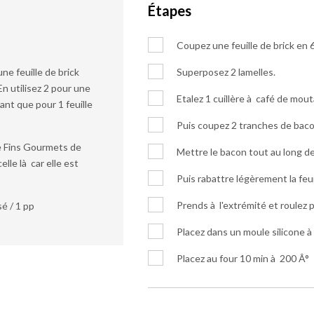
Étapes
Coupez une feuille de brick en 6
une feuille de brick
Superposez 2 lamelles.
En utilisez 2 pour une
Etalez 1 cuillère à café de mout
ant que pour 1 feuille
Puis coupez 2 tranches de baco
de Fins Gourmets de
Mettre le bacon tout au long de l
celle là car elle est
Puis rabattre légèrement la feui
Prends à l'extrémité et roulez p
é / 1 pp
Placez dans un moule silicone à
Placez au four 10 min à 200 Â°