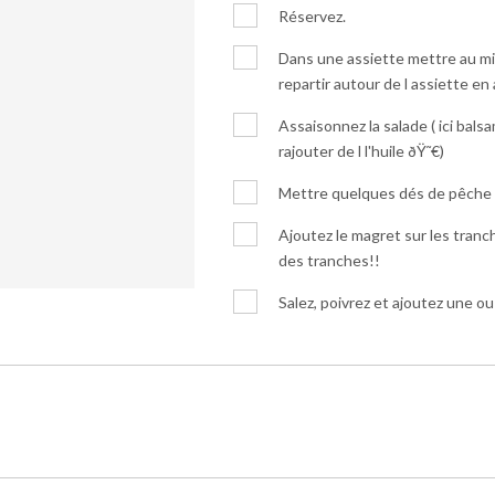
Réservez.
Dans une assiette mettre au mi
repartir autour de l assiette en
Assaisonnez la salade ( ici bal
rajouter de l l'huile ðŸ˜€)
Mettre quelques dés de pêche d
Ajoutez le magret sur les tranch
des tranches!!
Salez, poivrez et ajoutez une o