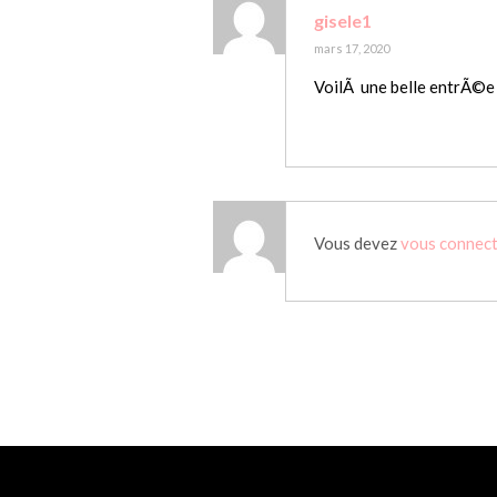
gisele1
mars 17, 2020
VoilÃ une belle entrÃ©e q
Vous devez
vous connec