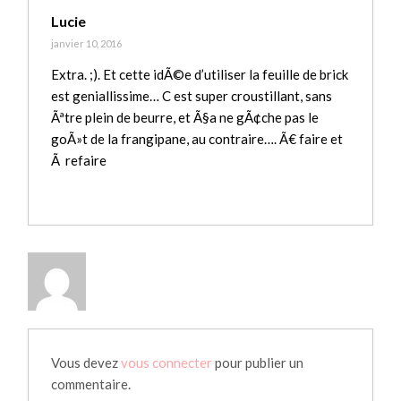
Lucie
janvier 10, 2016
Extra. ;). Et cette idÃ©e d’utiliser la feuille de brick
est geniallissime… C est super croustillant, sans
Ãªtre plein de beurre, et Ã§a ne gÃ¢che pas le
goÃ»t de la frangipane, au contraire…. Ã€ faire et
Ã refaire
Vous devez
vous connecter
pour publier un
commentaire.